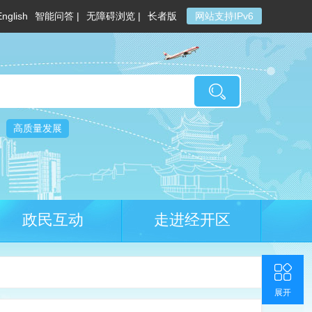
English
智能问答 |
无障碍浏览 |
长者版
网站支持IPv6
高质量发展
政民互动
走进经开区
收起
返回顶部
联系我们
官方微博
展开