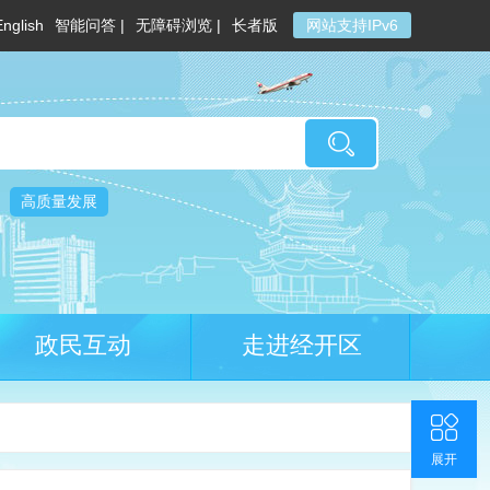
English
智能问答 |
无障碍浏览 |
长者版
网站支持IPv6
高质量发展
政民互动
走进经开区
收起
返回顶部
联系我们
官方微博
展开