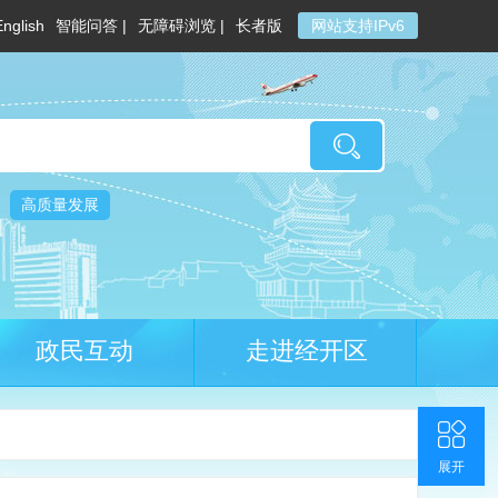
English
智能问答 |
无障碍浏览 |
长者版
网站支持IPv6
高质量发展
政民互动
走进经开区
收起
返回顶部
联系我们
官方微博
展开