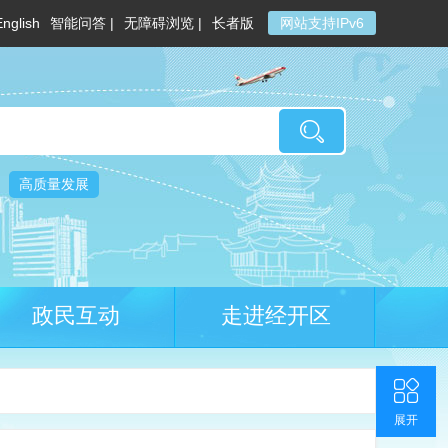
English
智能问答 |
无障碍浏览 |
长者版
网站支持IPv6
高质量发展
政民互动
走进经开区
收起
返回顶部
联系我们
官方微博
展开