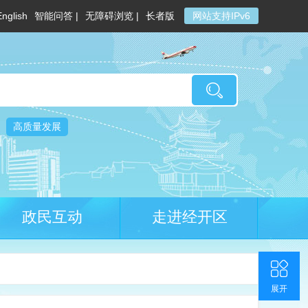
English
智能问答 |
无障碍浏览 |
长者版
网站支持IPv6
高质量发展
政民互动
走进经开区
收起
返回顶部
联系我们
官方微博
展开