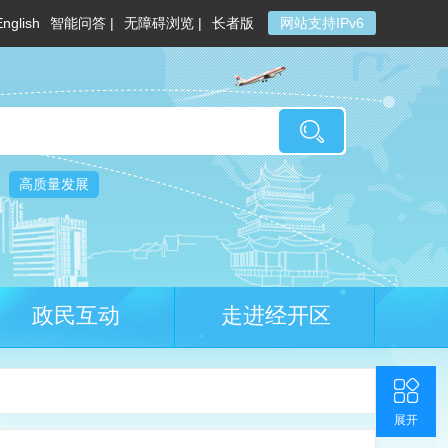
English
智能问答 |
无障碍浏览 |
长者版
网站支持IPv6
高质量发展
政民互动
走进经开区
收起
返回顶部
联系我们
官方微博
展开