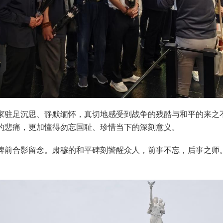
家驻足沉思、静默缅怀，真切地感受到战争的残酷与和平的来之
的悲痛，更加懂得勿忘国耻、珍惜当下的深刻意义。
碑前合影留念。肃穆的和平碑刻警醒众人，前事不忘，后事之师