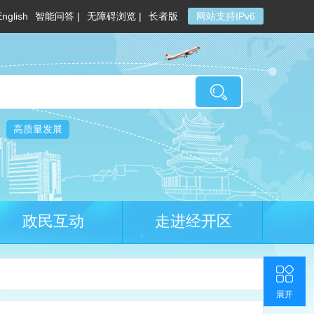
English
智能问答 |
无障碍浏览 |
长者版
网站支持IPv6
高质量发展
政民互动
走进经开区
收起
返回顶部
联系我们
官方微博
展开