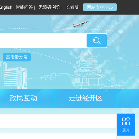
English
智能问答 |
无障碍浏览 |
长者版
网站支持IPv6
高质量发展
政民互动
走进经开区
收起
返回顶部
联系我们
官方微博
展开