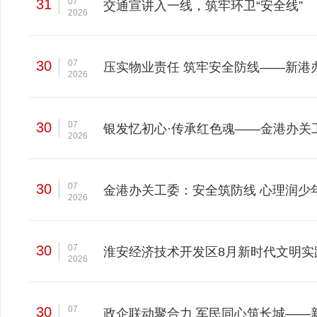
31
07
交通宣讲入一线，筑牢环卫“安全线”
2026
30
07
压实物业责任 筑牢安全防线——新港
2026
30
07
银发忆初心·传承红色魂——金港办关工
2026
30
07
金港办关工委：安全筑防线 心理润少
2026
30
07
淮安经济技术开发区8月新时代文明实
2026
30
07
政企联动聚合力 军民同心筑长城——