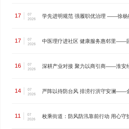
17
07
学先进明规范 强履职优治理 ——徐
2026
17
07
中医理疗进社区 健康服务惠邻里——
2026
16
07
深耕产业对接 聚力以商引商——淮安
2026
14
07
严阵以待防台风 排涝行洪守安澜——
2026
11
07
枚乘街道：防风防汛靠前行动 用心守
2026