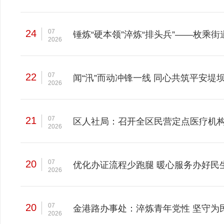
24
07
锤炼“硬本领”淬炼“排头兵”——枚
2026
22
07
闻“汛”而动冲锋一线 同心共筑平安
2026
21
07
区人社局：召开全区民营定点医疗机
2026
20
07
优化办证流程少跑腿 暖心服务办好民
2026
20
07
金港路办事处：淬炼青年党性 坚守为
2026