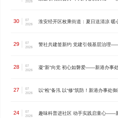
2026
30
07
淮安经开区枚乘街道：夏日送清凉 暖
2026
29
07
警社共建签新约 党建引领基层治理—
2026
28
07
凝“新”向党 初心如磐爱——新港办事
2026
27
07
以“检”备汛 以“修”筑防！新港办事
2026
24
07
趣味科普进社区 动手实践启童心——
2026