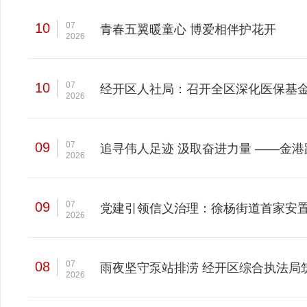
10
07
青春五翼暖童心 博爱相伴护花开
2026
10
07
经开区人社局：召开全区深化医保基
2026
09
07
追寻伟人足迹 汲取奋进力量 ——金
2026
09
07
党建引领信义治理：徐杨街道首家安置
2026
08
07
雨夜坚守泵站排涝 经开区综合执法局
2026