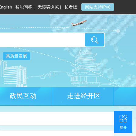
English
智能问答 |
无障碍浏览 |
长者版
网站支持IPv6
高质量发展
政民互动
走进经开区
收起
返回顶部
联系我们
官方微博
展开