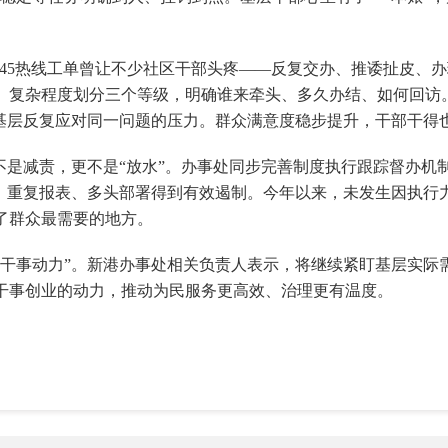
2345热线工单曾让不少社区干部头疼——反复交办、推诿扯皮、
、复杂程度划分三个等级，明确谁来牵头、多久办结、如何回访
了基层反复应对同一问题的压力。群众满意度稳步提升，干部干得
不是减责，更不是“放水”。办事处同步完善制度执行跟踪督办机
少，重复报表、多头部署得到有效遏制。今年以来，未发生因执行
了群众最需要的地方。
作干事动力”。新港办事处相关负责人表示，将继续紧盯基层实际
干事创业的动力，推动为民服务更高效、治理更有温度。