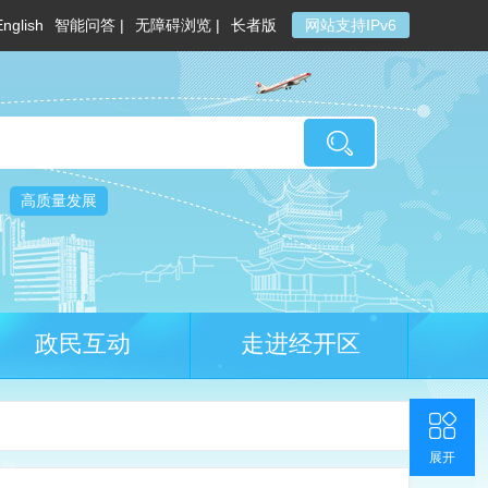
English
智能问答 |
无障碍浏览 |
长者版
网站支持IPv6
高质量发展
政民互动
走进经开区
收起
返回顶部
联系我们
官方微博
展开