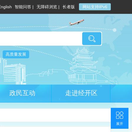
English
智能问答 |
无障碍浏览 |
长者版
网站支持IPv6
高质量发展
政民互动
走进经开区
收起
返回顶部
联系我们
官方微博
展开