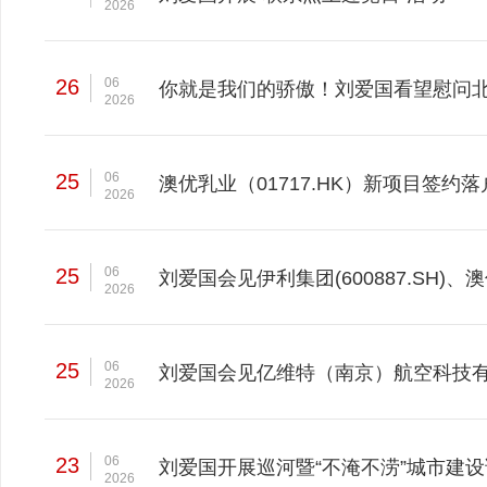
2026
26
06
你就是我们的骄傲！刘爱国看望慰问
2026
25
06
澳优乳业（01717.HK）新项目签
2026
25
06
刘爱国会见伊利集团(600887.SH)、澳优
2026
25
06
刘爱国会见亿维特（南京）航空科技
2026
23
06
刘爱国开展巡河暨“不淹不涝”城市建
2026