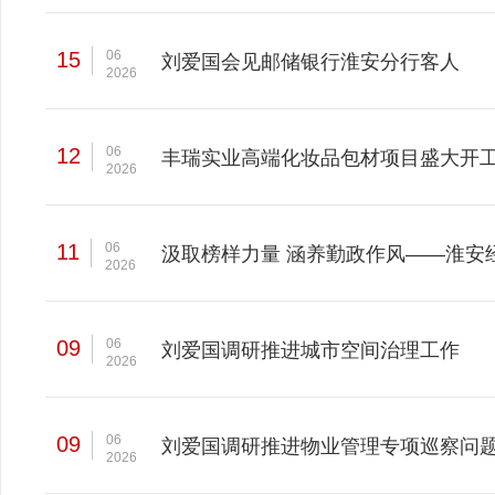
15
06
刘爱国会见邮储银行淮安分行客人
2026
12
06
丰瑞实业高端化妆品包材项目盛大开
2026
11
06
汲取榜样力量 涵养勤政作风——淮安
2026
09
06
刘爱国调研推进城市空间治理工作
2026
09
06
刘爱国调研推进物业管理专项巡察问
2026