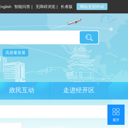
English
智能问答 |
无障碍浏览 |
长者版
网站支持IPv6
高质量发展
政民互动
走进经开区
收起
返回顶部
联系我们
官方微博
展开