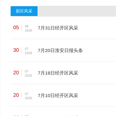
新区风采
05
08
7月31日经开区风采
2026
30
07
7月20日淮安日报头条
2026
20
07
7月18日经开区风采
2026
20
07
7月10日经开区风采
2026