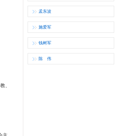
孟东波
施爱军
钱树军
陈 伟
宗教、
会主