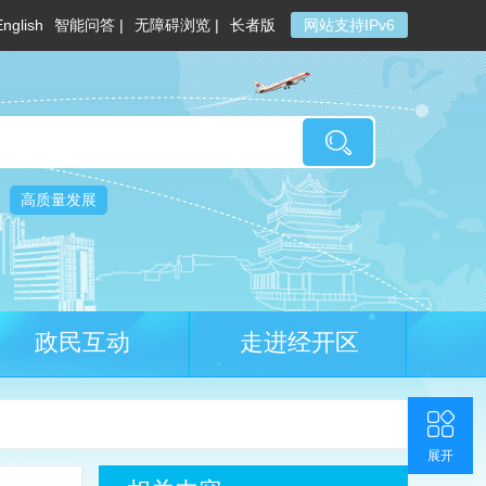
English
智能问答 |
无障碍浏览 |
长者版
网站支持IPv6
高质量发展
政民互动
走进经开区
收起
返回顶部
联系我们
官方微博
展开